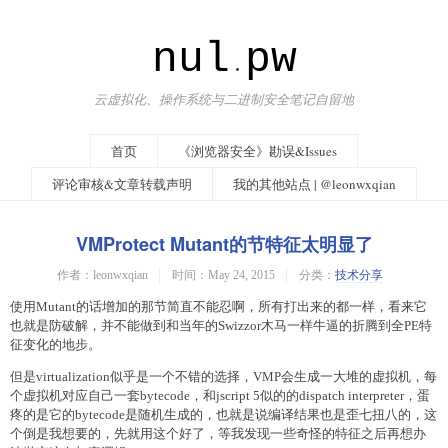
nul
pw
.
云虚拟化、操作系统与二进制安全笔记自留地
首页
《浏览器安全》勘误&Issues
评论审核&文章转载声明
我的其他站点 | @leonwxqian
VMProtect Mutant的节特征太明显了
作者：leonwxqian
时间：May 24, 2015
分类：
技术分享
使用Mutant的话增加的那节简直不能忍啊，所有打出来的都一样，看来它
也就是防破解，并不能做到和当年的Swizzor木马一样牛逼的折腾到全PE特
征变化的地步。
但是virtualization似乎是一个不错的选择，VMP会生成一大堆的虚拟机，每
个虚拟机对应自己一套bytecode，和jscript 5似的的dispatch interpreter，蛋
疼的是它的bytecode是随机生成的，也就是说编译结果也是歪七扭八的，这
个倒是我想要的，先就用这个好了，等我发现一些奇怪的特征之后再想办