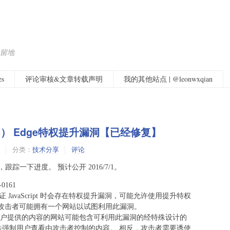
留地
s
评论审核&文章转载声明
我的其他站点 | @leonwxqian
6-038） Edge特权提升漏洞【已经修复】
分类：
技术分享
评论
跟踪一下进度。 预计公开 2016/7/1。
-0161
正确验证 JavaScript 时会存在特权提升漏洞，可能允许使用提升特权
中，攻击者可能拥有一个网站以试图利用此漏洞。
户提供的内容的网站可能包含可利用此漏洞的经特殊设计的
法强制用户查看由攻击者控制的内容。 相反，攻击者需要诱使